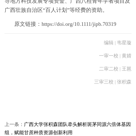
导地方科技发展专项资金、广西八桂青年学者项目及
广西壮族自治区“百人计划”等经费的资助。
原文链接：
https://doi.org/10.1111/jipb.70319
编辑 | 韦星璇
一审一校 | 黄婧
二审二校 | 王邕
三审三校 | 张积森
上一条：
广西大学张积森团队牵头解析斑茅同源六倍体基因
组，赋能甘蔗种质资源创新利用