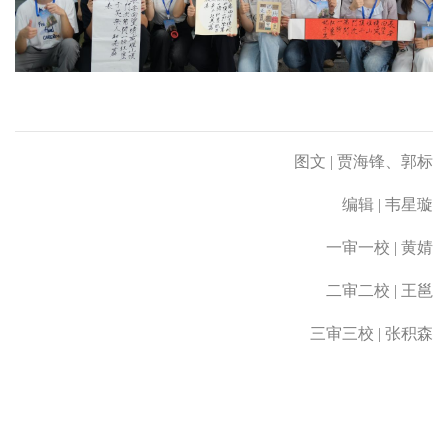
图文 | 贾海锋、郭标
编辑 | 韦星璇
一审一校 | 黄婧
二审二校 | 王邕
三审三校 | 张积森