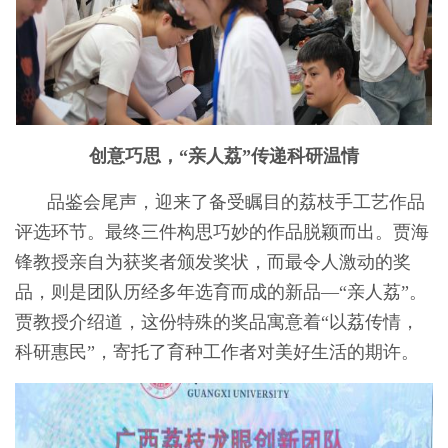
创意巧思，“亲人荔”传递科研温情
品鉴会尾声，迎来了备受瞩目的荔枝手工艺作品
评选环节。最终三件构思巧妙的作品脱颖而出。贾海
锋教授亲自为获奖者颁发奖状，而最令人激动的奖
品，则是团队历经多年选育而成的新品—“亲人荔”。
贾教授介绍道，这份特殊的奖品寓意着“以荔传情，
科研惠民”，寄托了育种工作者对美好生活的期许。